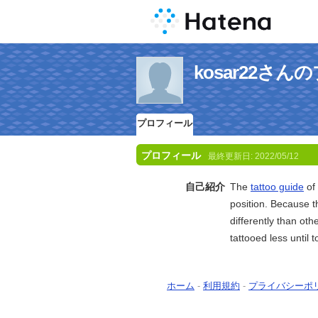
kosar22さ
プロフィール
プロフィール
最終更新日:
2022/05/12
自己紹介
The
tattoo guide
of 
position. Because t
differently than oth
tattooed less until 
ホーム
-
利用規約
-
プライバシーポ