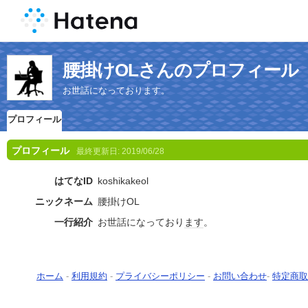
腰掛けOLさんのプロフィール
お世話になっております。
プロフィール
プロフィール
最終更新日:
2019/06/28
はてなID
koshikakeol
ニックネーム
腰掛けOL
一行紹介
お世話になっており
ます
。
ホーム
-
利用規約
-
プライバシーポリシー
-
お問い合わせ
-
特定商取