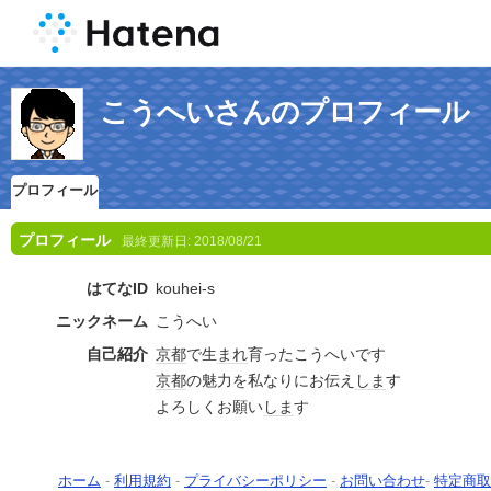
こうへいさんのプロフィール
プロフィール
プロフィール
最終更新日:
2018/08/21
はてなID
kouhei-s
ニックネーム
こうへい
自己紹介
京都
で生
まれ
育ったこうへいです
京都
の魅力を私なりにお伝え
しま
す
よろしくお願い
しま
す
ホーム
-
利用規約
-
プライバシーポリシー
-
お問い合わせ
-
特定商取