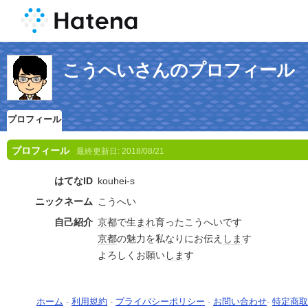
こうへいさんのプロフィール
プロフィール
プロフィール
最終更新日:
2018/08/21
はてなID
kouhei-s
ニックネーム
こうへい
自己紹介
京都
で生
まれ
育ったこうへいです
京都
の魅力を私なりにお伝え
しま
す
よろしくお願い
しま
す
ホーム
-
利用規約
-
プライバシーポリシー
-
お問い合わせ
-
特定商取