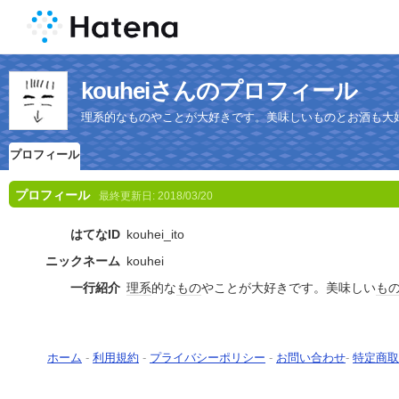
kouheiさんのプロフィール
理系的なものやことが大好きです。美味しいものとお酒も大
プロフィール
プロフィール
最終更新日:
2018/03/20
はてなID
kouhei_ito
ニックネーム
kouhei
一行紹介
理系
的な
もの
やことが大好きです。美味しい
も
ホーム
-
利用規約
-
プライバシーポリシー
-
お問い合わせ
-
特定商取