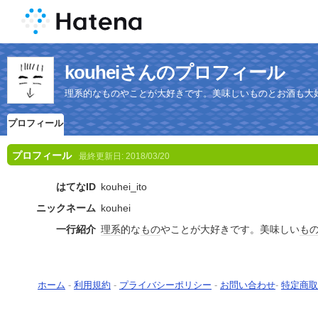
kouheiさんのプロフィール
理系的なものやことが大好きです。美味しいものとお酒も大
プロフィール
プロフィール
最終更新日:
2018/03/20
はてなID
kouhei_ito
ニックネーム
kouhei
一行紹介
理系
的な
もの
やことが大好きです。美味しい
も
ホーム
-
利用規約
-
プライバシーポリシー
-
お問い合わせ
-
特定商取