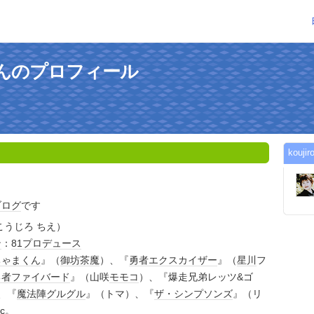
hieさんのプロフィール
kou
ブログ
です
うじろ ちえ）
ン
：
81プロデュース
ちゃまくん
』（
御坊茶魔
）、『
勇者エクスカイザー
』（
星川
フ
勇者ファイバード
』（山咲
モモコ
）、『爆走兄弟レッツ&ゴ
、『
魔法陣グルグル
』（トマ）、『
ザ・シンプソンズ
』（リ
tc
。