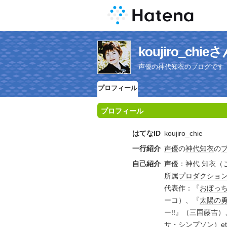
koujiro_c
声優の神代知衣のブログです
プロフィール
プロフィール
はてなID
koujiro_chie
一行紹介
声優
の
神代知衣
の
自己紹介
声優
：
神代
知衣（こ
所属
プロダクショ
代表作：『
おぼっ
ーコ）、『
太陽の
ー!!』（三国藤吉）
サ・シンプソン）
e