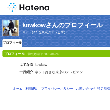
kowkowさんのプロフィール
ネット好きな東京のテレビマン
プロフィール
プロフィール
最終更新日:
2009/04/26
はてなID
kowkow
一行紹介
ネット
好きな
東京
の
テレビ
マン
ホーム
-
利用規約
-
プライバシーポリシー
-
お問い合わせ
-
特定商取