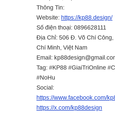
Thông Tin:
Website:
https://kp88.design/
Số điện thoại: 0896628111
Địa Chỉ: 506 Đ. Võ Chí Công,
Chí Minh, Việt Nam
Email: kp88design@gmail.co
Tag: #KP88 #GiaiTriOnline 
#NoHu
Social:
https://www.facebook.com/kp
https://x.com/kp88design