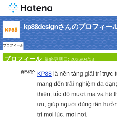
kp88designさんのプロフィー
プロフィール
プロフィール
最終更新日:
2026/04/18
自己紹介
KP88
là nền tảng giải trí trực 
mang đến trải nghiệm đa dạng
thiện, tốc độ mượt mà và hệ t
ưu, giúp người dùng tận hưởn
trí mọi lúc, mọi nơi.