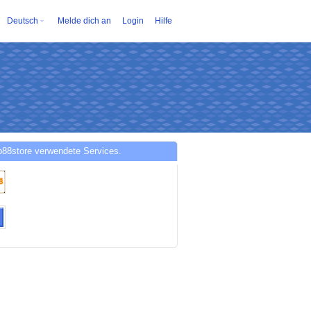
Deutsch
Melde dich an
Login
Hilfe
p88store verwendete Services.