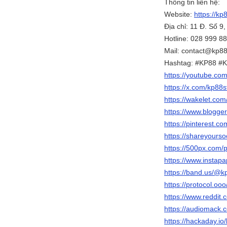
Thông tin liên hệ:
Website:
https://kp
Địa chỉ: 11 Đ. Số 
Hotline: 028 999 8
Mail: contact@kp88
Hashtag: #KP88 
https://youtube.co
https://x.com/kp88s
https://wakelet.co
https://www.blogg
https://pinterest.c
https://shareyourso
https://500px.com/
https://www.instap
https://band.us/@k
https://protocol.oo
https://www.reddit.
https://audiomack
https://hackaday.i