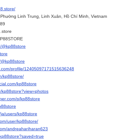
88.store/
9, Phường Linh Trung, Linh Xuân, Hồ Chí Minh, Vietnam
889
.store
#KP88STORE
m/@kp88store
tore
m/@kp88store
er.com/profile/12405097171515636248
om/kp88store/
cial.com/kp88store
p/kp88store?view=photos
aper.com/p/kp88store
p88store
o/ja/users/kp88store
com/user/kp88store/
.com/andreahariharan623
o/kp88store?saved=true