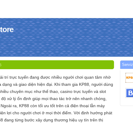
store
Serviz
6
iải trí trực tuyến đang được nhiều người chơi quan tâm nhờ
a dạng và giao diện hiện đại. Khi tham gia KP88, người dùng
nhiều chuyên mục như thể thao, casino trực tuyến và slot
độ xử lý ổn định giúp mọi thao tác trở nên nhanh chóng,
Ngoài ra, KP88 còn tối ưu tốt trên cả điện thoại lẫn máy
iện lợi cho người chơi ở mọi thời điểm. Với định hướng phát
88 đang từng bước xây dựng thương hiệu uy tín trên thị