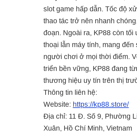
slot game hấp dẫn. Tốc độ xử 
thao tác trở nên nhanh chóng
đoạn. Ngoài ra, KP88 còn tối ư
thoại lẫn máy tính, mang đến s
người chơi ở mọi thời điểm. 
triển bền vững, KP88 đang t
thương hiệu uy tín trên thị trư
Thông tin liên hệ:
Website:
https://kp88.store/
Địa chỉ: 11 Đ. Số 9, Phường L
Xuân, Hồ Chí Minh, Vietnam