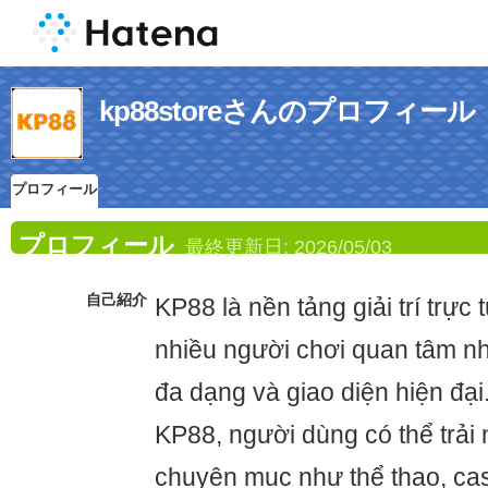
kp88storeさんのプロフィール
プロフィール
プロフィール
最終更新日:
2026/05/03
自己紹介
KP88 là nền tảng giải trí trự
nhiều người chơi quan tâm nh
đa dạng và giao diện hiện đại
KP88, người dùng có thể trải
chuyên mục như thể thao, cas