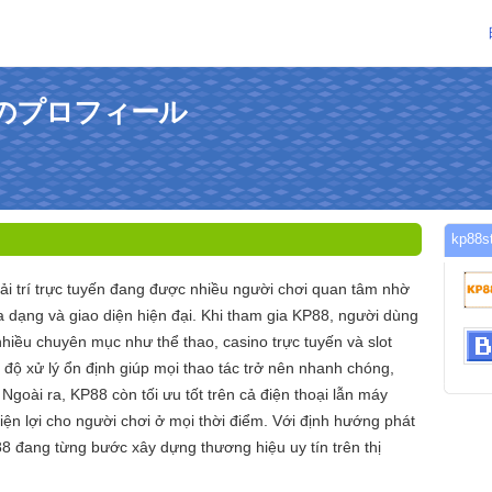
さんのプロフィール
kp8
iải trí trực tuyến đang được nhiều người chơi quan tâm nhờ
a dạng và giao diện hiện đại. Khi tham gia KP88, người dùng
nhiều chuyên mục như thể thao, casino trực tuyến và slot
độ xử lý ổn định giúp mọi thao tác trở nên nhanh chóng,
Ngoài ra, KP88 còn tối ưu tốt trên cả điện thoại lẫn máy
iện lợi cho người chơi ở mọi thời điểm. Với định hướng phát
88 đang từng bước xây dựng thương hiệu uy tín trên thị