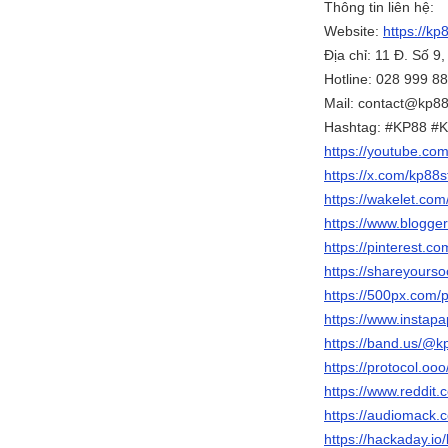
Thông tin liên hệ:
Website:
https://kp
Địa chỉ: 11 Đ. Số 
Hotline: 028 999 8
Mail: contact@kp88
Hashtag: #KP88 
https://youtube.co
https://x.com/kp88s
https://wakelet.co
https://www.blogg
https://pinterest.c
https://shareyourso
https://500px.com/
https://www.instap
https://band.us/@k
https://protocol.oo
https://www.reddit.
https://audiomack
https://hackaday.i