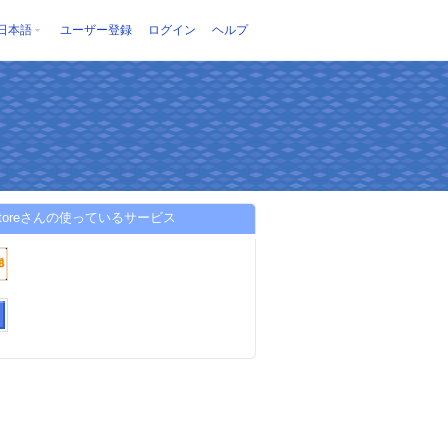
日本語
ユーザー登録
ログイン
ヘルプ
8storeさんの使っているサービス