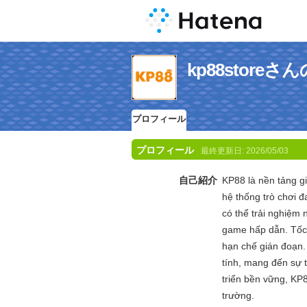
kp88store
プロフィール
プロフィール
最終更新日:
2026/05/03
自己紹介
KP88 là nền tảng g
hệ thống trò chơi đ
có thể trải nghiệm 
game hấp dẫn. Tốc 
hạn chế gián đoạn. 
tính, mang đến sự t
triển bền vững, KP
trường.