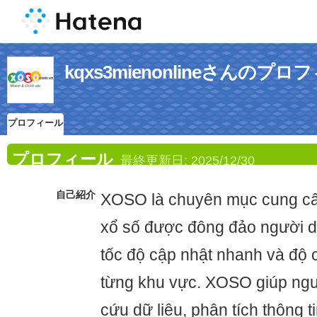
kqxs3mienonlineさんのプロ
プロフィール
プロフィール
最終更新日:
2025/12/30
自己紹介
XOSO là chuyên mục cung cấp
xổ số được đông đảo người 
tốc độ cập nhật nhanh và độ 
từng khu vực. XOSO giúp ngư
cứu dữ liệu, phân tích thông ti