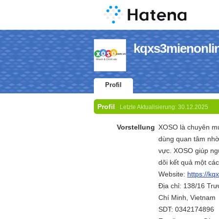
kqxs3mienonlin
Profil
Profil
Letzte Aktualisierung:
30.12.2025
Vorstellung
XOSO là chuyên mục
dùng quan tâm nhờ 
vực. XOSO giúp ngườ
dõi kết quả một các
Website:
https://kq
Địa chỉ: 138/16 T
Chí Minh, Vietnam
SDT: 0342174896