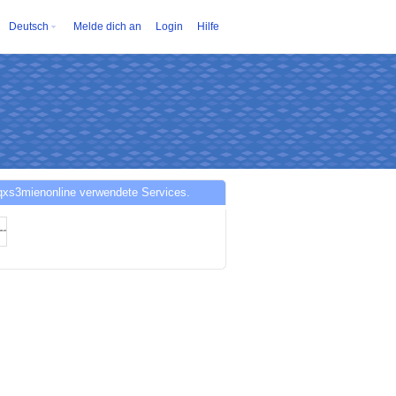
Deutsch
Melde dich an
Login
Hilfe
qxs3mienonline verwendete Services.