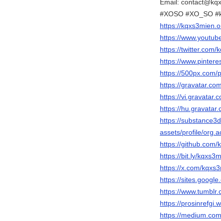
Email: contact@kq
#XOSO #XO_SO #kq
https://kqxs3mien.o
https://www.youtu
https://twitter.com
https://www.pinter
https://500px.com/
https://gravatar.c
https://vi.gravatar
https://hu.gravata
https://substance
assets/profile/o
https://github.com
https://bit.ly/kqxs3
https://x.com/kqxs
https://sites.goog
https://www.tumblr
https://prosinrefgi.
https://medium.co