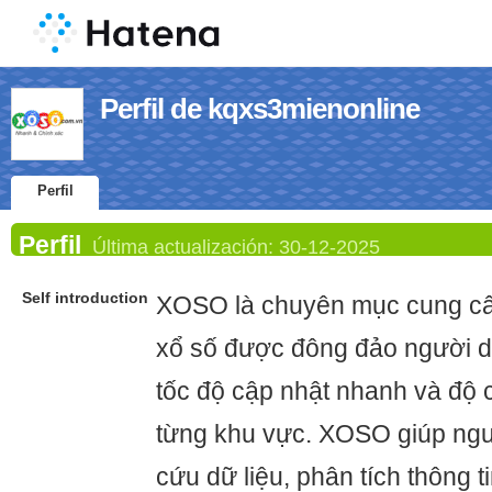
Perfil de kqxs3mienonline
Perfil
Perfil
Última actualización:
30-12-2025
Self introduction
XOSO là chuyên mục cung cấp
xổ số được đông đảo người 
tốc độ cập nhật nhanh và độ 
từng khu vực. XOSO giúp ngư
cứu dữ liệu, phân tích thông ti