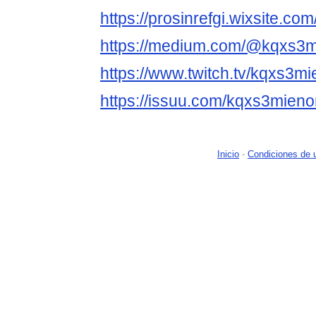
https://prosinrefgi.wixsite.co
https://medium.com/@kqxs3m
https://www.twitch.tv/kqxs3mi
https://issuu.com/kqxs3mieno
Inicio
-
Condiciones de 