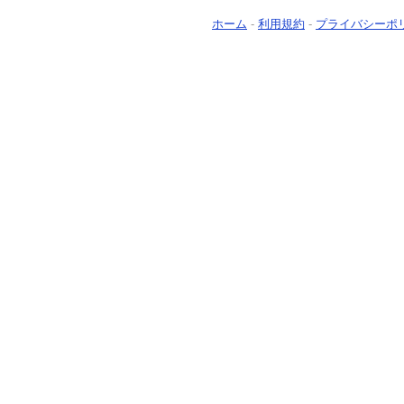
ホーム
-
利用規約
-
プライバシーポ