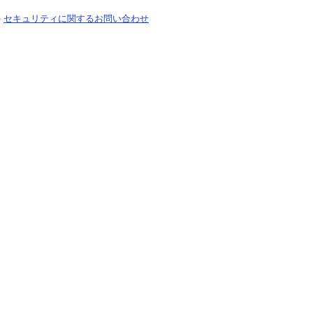
-
セキュリティに関するお問い合わせ