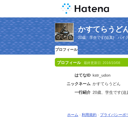
かすてらうど
20歳、学生です(迫真) バ
プロフィール
プロフィール
最終更新日:
2016/10/08
はてなID
kstr_udon
ニックネーム
かすてらうどん
一行紹介
20歳
、
学生
です(
迫
ホーム
-
利用規約
-
プライバシーポ