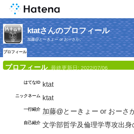
ktatさんのプロフィール
加藤@とーきょー or おーさか。
プロフィール
プロフィール
最終更新日:
2022/07/06
はてなID
ktat
ニックネーム
ktat
一行紹介
加藤
@とーきょー or おーさ
自己紹介
文学部哲学及倫理学専攻出身