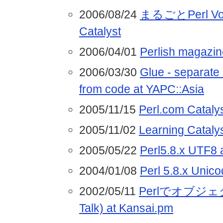
2006/08/24
まるごとPerl V
Catalyst
2006/04/01
Perlish magazin
2006/03/30
Glue - separate 
from code at YAPC::Asia
2005/11/15
Perl.com Catal
2005/11/02
Learning Cataly
2005/05/22
Perl5.8.x UTF8 
2004/01/08
Perl 5.8.x Uni
2002/05/11
Perlでオブジェク
Talk) at Kansai.pm