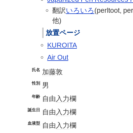
翻訳
いろいろ
(perltoot, pe
他)
放置ページ
KUROITA
Air Out
氏名
加藤
敦
性別
男
年齢
自由
入力
欄
誕生日
自由
入力
欄
血液型
自由
入力
欄