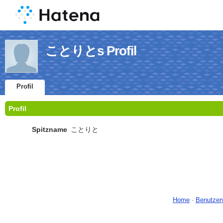
ことりとs Profil
Profil
Profil
Spitzname
ことりと
Home
-
Benutzer