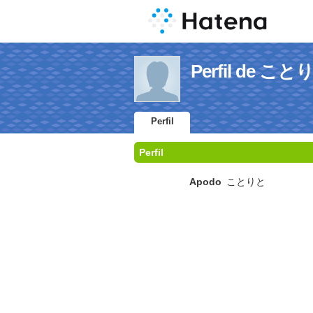
Perfil de こと
Perfil
Perfil
Apodo
ことりと