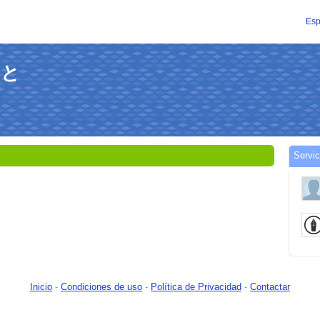
Esp
りと
Servi
Inicio
-
Condiciones de uso
-
Política de Privacidad
-
Contactar