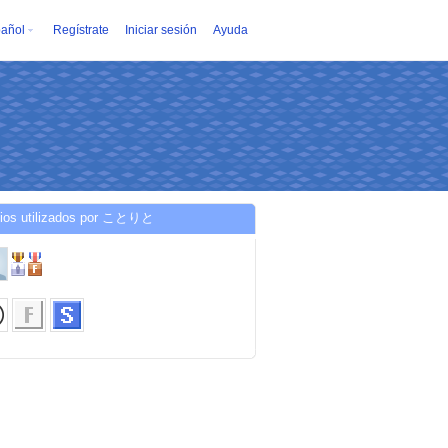
añol
Regístrate
Iniciar sesión
Ayuda
cios utilizados por ことりと