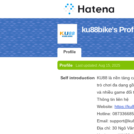
ku88bike's Prof
Profile
Profile
Last updated:
Aug 15, 2025
Self introduction
KU88 là nền tảng c
trò chơi đa dạng gồ
và nhiều game đổi 
Thông tin liên hệ
Website:
https://ku
Hotline: 08733668
Email: support@ku
Địa chỉ: 30 Ngô Vă