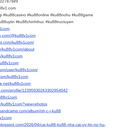
4902787949
88v1.com
ip #ku88casino #ku88online #ku88nohu #ku88game
u88uytin #ku88chinhthuc #ku88tructuyen
v1com
ube.com/@ku88v1com
est.com/ku88v1com/
.tv/ku88v1com/about
om/ku88v1com
/ku88v1com
.com/user/ku88v1com/
r.com/ku88v1com
ce.net/ku88v1com
er.com/profile/12395930263302954042
ku88v1com
/p/ku88v1com?view=photos
.bandcamp.com/album/nh-c-i-ku88
88v1com
blogspot.com/2026/04/cai-ku88-ku88-nha-cai-uy-tin-no-hu-