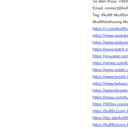
Số điện thoại: +8
Email: contact@ku
Tag: #ku88 #ku88v
#ku88doithuong #k
https://x.com/ku88
https://www.yout
https://www.pinter
https://www.twitch
https://gravatar.c
https://vimeo.com
https://www.reddit
https://www.tumbl
https://www.behan
https://www.blogg
https://issuu.com/
https://500px.com
https://ku88v1com
https://bio.site/ku
https://ku88v1com.