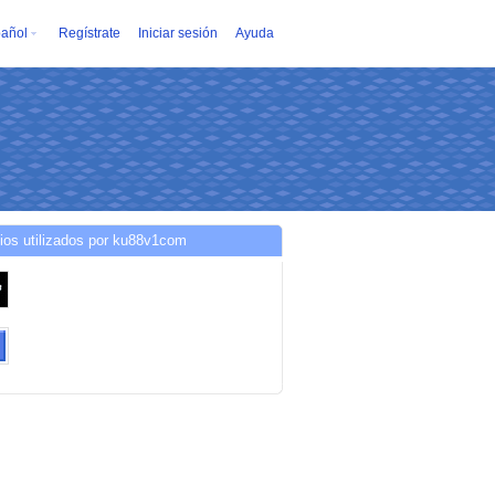
añol
Regístrate
Iniciar sesión
Ayuda
ios utilizados por ku88v1com