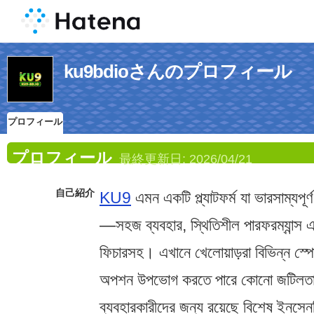
ku9bdioさんのプロフィール
プロフィール
プロフィール
最終更新日:
2026/04/21
自己紹介
KU9
এমন একটি প্ল্যাটফর্ম যা ভারসাম্যপূর
—সহজ ব্যবহার, স্থিতিশীল পারফরম্যান্স
ফিচারসহ। এখানে খেলোয়াড়রা বিভিন্ন স্পো
অপশন উপভোগ করতে পারে কোনো জটিলতা 
ব্যবহারকারীদের জন্য রয়েছে বিশেষ ইনসে