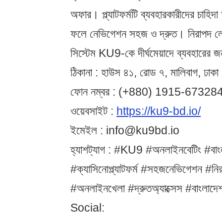
অফার। প্ল্যাটফর্মটি ব্যবহারকারীদের চাহিদা
ফলে নেভিগেশন সহজ ও দ্রুত। নিরাপদ লেন
সিস্টেম KU9-কে দীর্ঘমেয়াদে ব্যবহারের
ঠিকানা : হাউস ৪১, রোড ৭, মালিবাগ, ঢাকা
ফোন নম্বর : (+880) 1915-67328
ওয়েবসাইট :
https://ku9-bd.io/
ইমেইল : info@ku9bd.io
হ্যাশট্যাগ : #KU9 #অনলাইনবেটিং #বাং
#ক্যাসিনোপ্ল্যাটফর্ম #সহজনেভিগেশন #ন
#অনলাইনখেলা #দ্রুতঅ্যাক্সেস #বাংলাদে
Social: