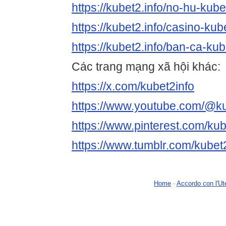
https://kubet2.info/no-hu-kube
https://kubet2.info/casino-kub
https://kubet2.info/ban-ca-kub
Các trang mạng xã hội khác:
https://x.com/kubet2info
https://www.youtube.com/@ku
https://www.pinterest.com/kub
https://www.tumblr.com/kubet
Home
-
Accordo con l'Ut