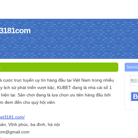
et3181com
Servi
5
 cược trực tuyến uy tín hàng đầu tại Việt Nam trong nhiều
 lịch sử phát triển vượt bậc, KUBET đang là nhà cái số 1
hiện tại. Sân chơi đang là lựa chọn ưu tiên hàng đầu bởi
m đem đến cho quý hội viên.
ubet3181.com/
hân, Vĩnh phúc, ba đình, hà nội
.com@gmail.com