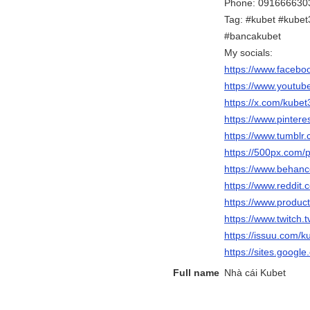
Phone: 091666630
Tag: #kubet #kube
#bancakubet
My socials:
https://www.faceb
https://www.yout
https://x.com/kube
https://www.pinter
https://www.tumbl
https://500px.com
https://www.behan
https://www.reddit
https://www.produ
https://www.twitch
https://issuu.com/
https://sites.goog
Full name
Nhà cái Kubet