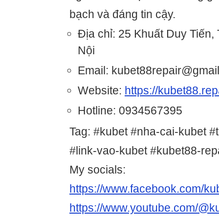
bạch và đáng tin cậy.
Địa chỉ: 25 Khuất Duy Tiến
Nội
Email: kubet88repair@gmai
Website:
https://kubet88.rep
Hotline: 0934567395
Tag: #kubet #nha-cai-kubet #
#link-vao-kubet #kubet88-rep
My socials:
https://www.facebook.com/kub
https://www.youtube.com/@ku