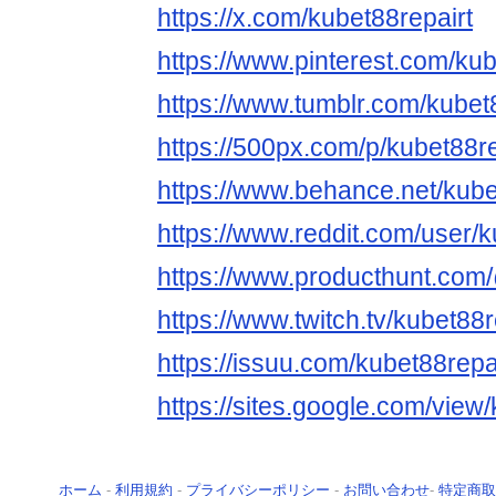
https://x.com/kubet88repairt
https://www.pinterest.com/kub
https://www.tumblr.com/kubet
https://500px.com/p/kubet88re
https://www.behance.net/kube
https://www.reddit.com/user/k
https://www.producthunt.com
https://www.twitch.tv/kubet88r
https://issuu.com/kubet88repa
https://sites.google.com/view
ホーム
-
利用規約
-
プライバシーポリシー
-
お問い合わせ
-
特定商取