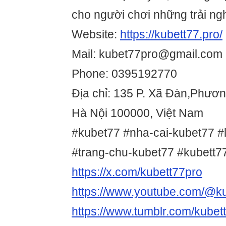
cho người chơi những trải ngh
Website:
https://kubett77.pro/
Mail: kubet77pro@gmail.com
Phone: 0395192770
Địa chỉ: 135 P. Xã Đàn,Phươn
Hà Nội 100000, Việt Nam
#kubet77 #nha-cai-kubet77 #
#trang-chu-kubet77 #kubett7
https://x.com/kubett77pro
https://www.youtube.com/@k
https://www.tumblr.com/kubet