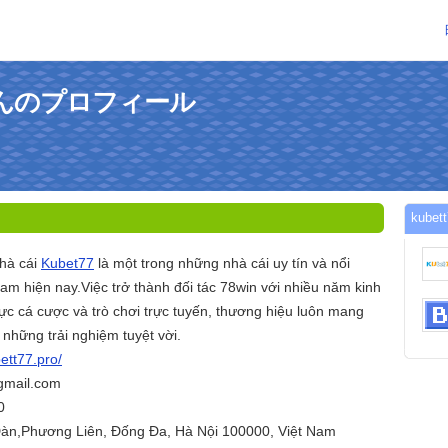
roさんのプロフィール
kub
Nhà cái
Kubet77
là một trong những nhà cái uy tín và nổi
 Nam hiện nay.Việc trở thành đối tác 78win với nhiều năm kinh
ực cá cược và trò chơi trực tuyến, thương hiệu luôn mang
những trải nghiệm tuyệt vời.
bett77.pro/
gmail.com
0
 Đàn,Phương Liên, Đống Đa, Hà Nội 100000, Việt Nam