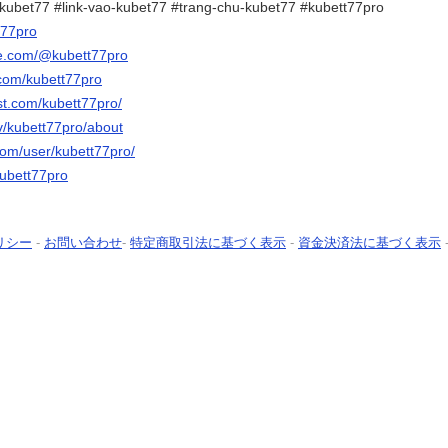
kubet77 #link-vao-kubet77 #trang-chu-kubet77 #kubett77pro
t77pro
be.com/@kubett77pro
.com/kubett77pro
st.com/kubett77pro/
tv/kubett77pro/about
com/user/kubett77pro/
kubett77pro
リシー
-
お問い合わせ
-
特定商取引法に基づく表示
-
資金決済法に基づく表示