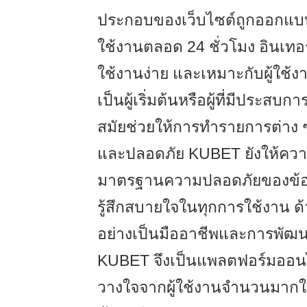
ประกอบของเว็บไซต์ถูกออกแบบ
ใช้งานตลอด 24 ชั่วโมง อินเท
ใช้งานง่าย และเหมาะกับผู้ใช้ง
เป็นผู้เริ่มต้นหรือผู้ที่มีประสบก
สมัยช่วยให้การทำรายการต่าง ๆ
และปลอดภัย KUBET ยังให้คว
มาตรฐานความปลอดภัยของข้อมูล 
รู้สึกสบายใจในทุกการใช้งาน 
อย่างเป็นมืออาชีพและการพัฒนา
KUBET จึงเป็นแพลตฟอร์มออนไล
วางใจจากผู้ใช้งานจำนวนมาก