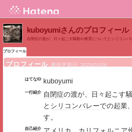
kuboyumiさんのプロフィール
自閉症の渡が、日々起こす騒動や療育についてとシリコンバ
プロフィール
プロフィール
最終更新日:
2025/01/06
はてなID
kuboyumi
一行紹介
自閉症
の渡が、日々起こす
と
シリコンバレー
での
起業
す
。
自己紹介
アメリカ カリフォルニア