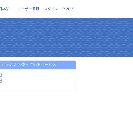
日本語
ユーザー登録
ログイン
ヘルプ
asinofunさんの使っているサービス