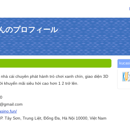
unさんのプロフィール
kuc
 nhà cái chuyên phát hành trò chơi xanh chín, giao diện 3D
ới khuyến mãi siêu hời cao hơn 1 2 trở lên.
70
un@gmail.com
asino.fun/
8 P. Tây Sơn, Trung Liệt, Đống Đa, Hà Nội 10000, Việt Nam