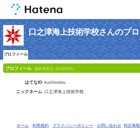
口之津海上技術学校さんのプロ
プロフィール
プロフィール
最終更新日:
2023/06/12
はてなID
kuchinotsu
ニックネーム
口之津海上技術学校
ホーム
-
利用規約
-
プライバシーポリシー
-
お問い合わせ
-
特定商取