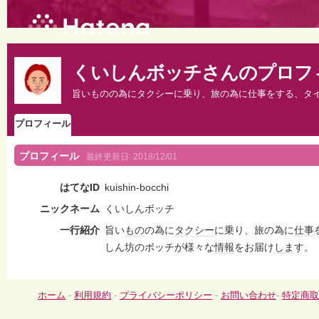
くいしんボッチさんのプロフ
旨いものの為にタクシーに乗り、旅の為に仕事をする、タ
プロフィール
プロフィール
最終更新日:
2018/12/01
はてなID
kuishin-bocchi
ニックネーム
くいしんボッチ
一行紹介
旨い
もの
の為に
タクシー
に乗り、旅の為に
仕事
しん坊のボッチが様々な
情報
をお届け
しま
す。
ホーム
-
利用規約
-
プライバシーポリシー
-
お問い合わせ
-
特定商取