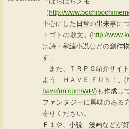
「ぼちぼち
メモ
」
（
http://www.bochibochime
中心にした
日常
の
出来事
に
トゴトの散文」(
http://www.
は詩・
掌編小説
などの
創作
す
。
また、Ｔ
ＲＰＧ
紹介
サイ
よう ＨＡＶＥ ＦＵＮ！」(
h
havefun.com/WP/
)も
作成
し
ファンタジー
に興味のある
寄りください。
Ｆ１
や、
小説
、
漫画
などが