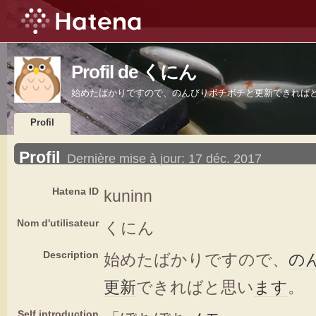
Profil de くにん
始めたばかりですので、のんびりボチボチと更新できれば
Profil
Profil
Dernière mise à jour:
17 déc. 2017
Hatena ID
kuninn
Nom d'utilisateur
くにん
Description
始めたばかりですので、
の
更新
できればと思い
ます
。
Self introduction