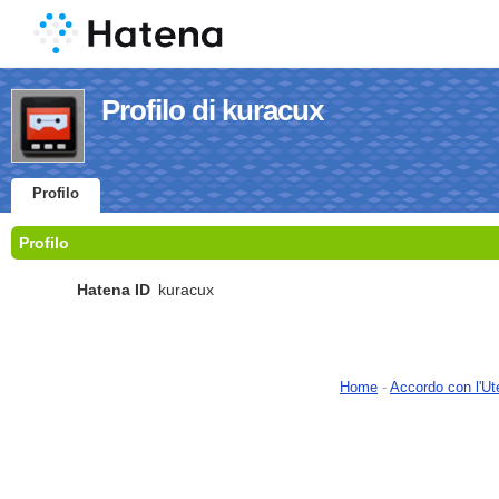
Profilo di kuracux
Profilo
Profilo
Hatena ID
kuracux
Home
-
Accordo con l'Ut