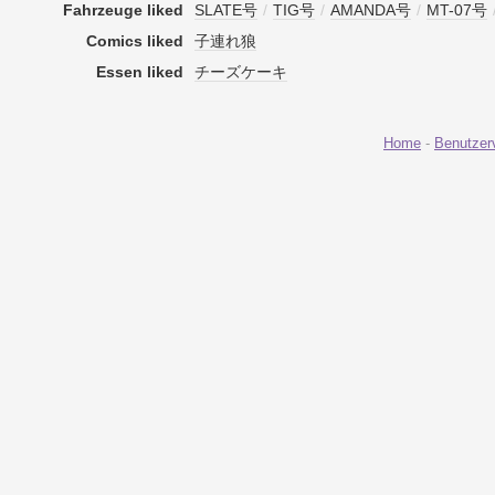
Fahrzeuge liked
SLATE号
/
TIG号
/
AMANDA号
/
MT-07号
Comics liked
子連れ狼
Essen liked
チーズケーキ
Home
-
Benutzer