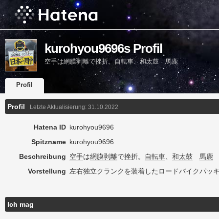
kurohyou9696s Profil
空手は網膜剥離で挫折。自転車、和太鼓 馬鹿
Profil
Profil
Letzte Aktualisierung:
31.10.2022
Hatena ID
kurohyou9696
Spitzname
kurohyou9696
Beschreibung
空手
は
網膜剥離
で挫折。
自転車
、
和太鼓
馬鹿
Vorstellung
左右独立クランクを装着したロードバイクパッ
Ich mag