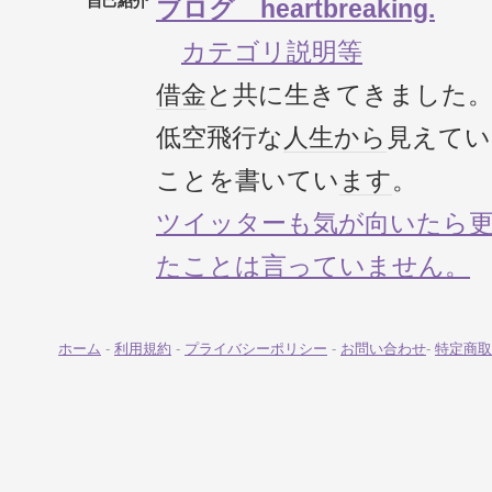
自己紹介
ブログ heartbreaking.
カテゴリ説明等
借金
と共に生きてきました
低空飛行な
人生
から
見えてい
ことを書いてい
ます
。
ツイッターも気が向いたら
たことは言っていません。
ホーム
-
利用規約
-
プライバシーポリシー
-
お問い合わせ
-
特定商取