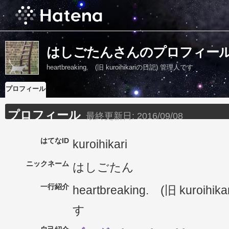
はしごたんさんのプロフィー
heartbreaking. (旧 kuroihikariの日記) 管理人です
プロフィール
プロフィール
最終更新日:
2016/09/08
はてなID
kuroihikari
ニックネーム
はしごたん
一行紹介
heartbreaking. (旧 kuroihika
す