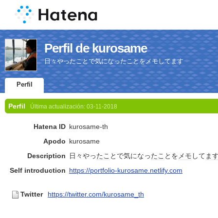
Perfil de kurosame
日々やったことで気になったことをメモしてます
Perfil
Perfil
Última actualización:
03-11-2018
Hatena ID
kurosame-th
Apodo
kurosame
Description
日々やっ
たこ
とで気になっ
たこ
とを
メモ
して
ま
Self introduction
https://portfolio-kurosame.netlify.com
Twitter
https://twitter.com/kurosame_th