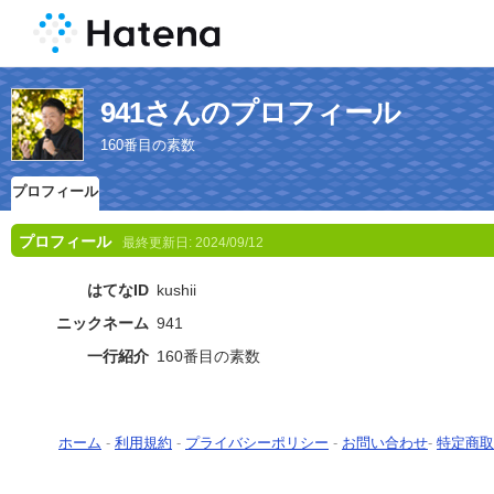
941さんのプロフィール
160番目の素数
プロフィール
プロフィール
最終更新日:
2024/09/12
はてなID
kushii
ニックネーム
941
一行紹介
160番目の素数
ホーム
-
利用規約
-
プライバシーポリシー
-
お問い合わせ
-
特定商取