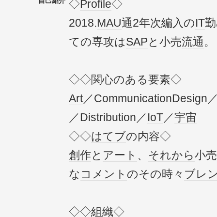
自己紹介
◇
Profile
◇
2018.
MAU
通2年次編入の
IT
勤
ての専攻は
SAP
と小売
流通
。
◇◇関心のある要素◇
Art
／CommunicationDesign
／Distribution／
IoT
／
宇宙
◇◇
はてブ
の内容◇
創作
と
アート
、
それから
小売
な
コメント
のその時々
ブレ
◇◇
組織
◇