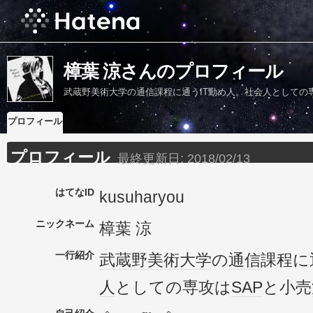
樟葉 涼さんのプロフィール
武蔵野美術大学の通信課程に通うIT勤め人。社会人としての
プロフィール
プロフィール
最終更新日:
2018/02/13
はてなID
kusuharyou
ニックネーム
樟葉 涼
一行紹介
武蔵野美術大学
の
通信
課程に
人
としての専攻は
SAP
と小売