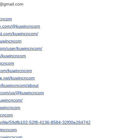
m@gmail.com
ncncom
be.com/@kuwincncom
est.com/kuwincncom/
/kuwincncom
.com/user/kuwincncom/
om/kuwincncom
wincncom
r.com/kuwincncom
ce.net/kuwincncom
.tv/kuwincncom/about
ly.com/us/@kuwincncom
/kuwincncom/
/kuwincncom
incncom
o/profile/59dfb102-52f8-4136-8584-32f00e264742
uwincncom
/@kuwincncom