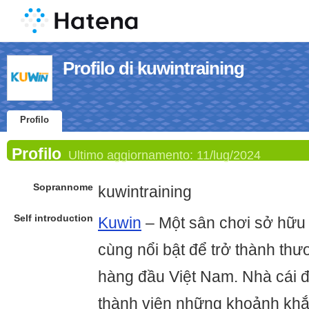
Profilo di kuwintraining
Profilo
Profilo
Ultimo aggiornamento:
11/lug/2024
Soprannome
kuwintraining
Self introduction
Kuwin
– Một sân chơi sở hữu
cùng nổi bật để trở thành th
hàng đầu Việt Nam. Nhà cái 
thành viên những khoảnh khắc 