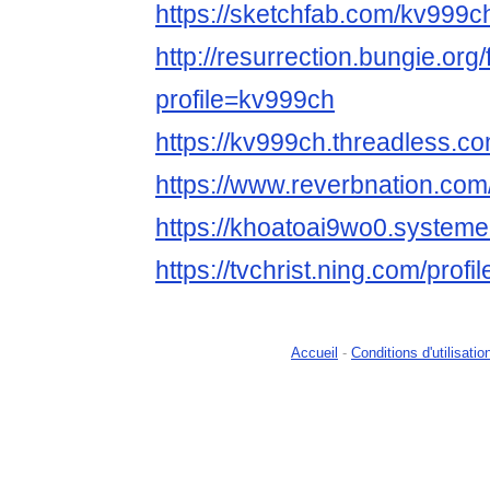
https://sketchfab.com/kv999c
http://resurrection.bungie.org
profile=kv999ch
https://kv999ch.threadless.c
https://www.reverbnation.co
https://khoatoai9wo0.systeme
https://tvchrist.ning.com/prof
Accueil
-
Conditions d'utilisatio