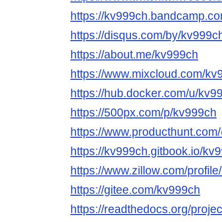
https://kv999ch.bandcamp.c
https://disqus.com/by/kv999c
https://about.me/kv999ch
https://www.mixcloud.com/kv
https://hub.docker.com/u/kv9
https://500px.com/p/kv999ch
https://www.producthunt.co
https://kv999ch.gitbook.io/kv
https://www.zillow.com/profil
https://gitee.com/kv999ch
https://readthedocs.org/proje