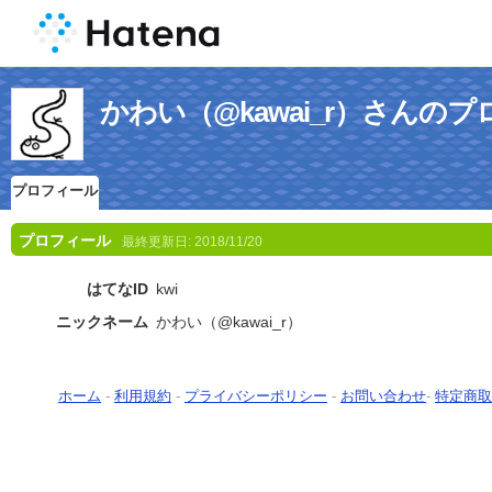
かわい（@kawai_r）さんの
プロフィール
プロフィール
最終更新日:
2018/11/20
はてなID
kwi
ニックネーム
かわい（@kawai_r）
ホーム
-
利用規約
-
プライバシーポリシー
-
お問い合わせ
-
特定商取