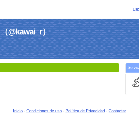
Esp
わい（@kawai_r）
Servi
）
Inicio
-
Condiciones de uso
-
Política de Privacidad
-
Contactar