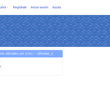
añol
Regístrate
Iniciar sesión
Ayuda
cios utilizados por かわい（@kawai_r）