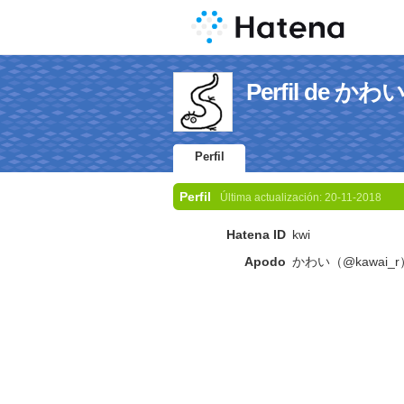
Perfil de か
Perfil
Perfil
Última actualización:
20-11-2018
Hatena ID
kwi
Apodo
かわい（@kawai_r