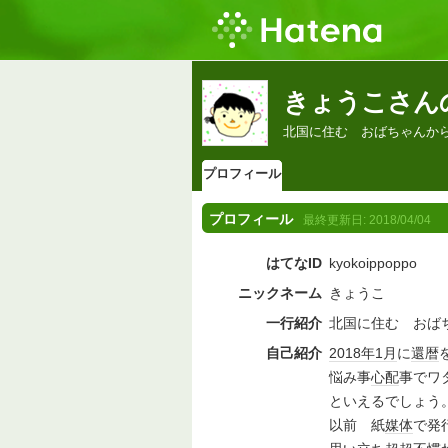
きょうこさん
北国に住む おばちゃんか
プロフィール
プロフィール
最終更新日:
2018/04/04
はてなID
kyokoippoppo
ニックネーム
きょうこ
一行紹介
北国に住む おば
自己紹介
2018年
1月
に
還暦
悩み事
心配
事でワ
といえるでしょう
以前 紙
媒体
で発