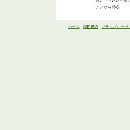
思い立ち超超不慣
ことやら😞💦
ホーム
-
利用規約
-
プライバシーポ