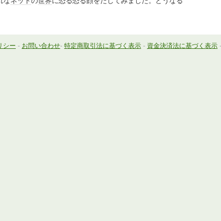
れな
ネット
の
世界
に恐る恐る顔をだしてみました。どうなる
リシー
-
お問い合わせ
-
特定商取引法に基づく表示
-
資金決済法に基づく表示