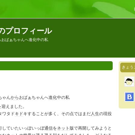
のプロフィール
らおばぁちゃんへ進化中の私
きょう
ちゃん
から
おばぁちゃんへ
進化
中の私
を迎えました。
タワタド
キド
キすることが多く、その点ではまだ
人生
の現役
。
行していたいっぽいっぼ
通信
を
ネット
版で再開してみようと