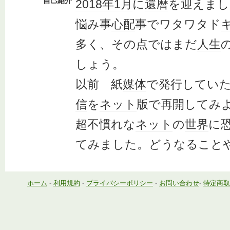
自己紹介
2018年
1月
に
還暦
を迎えまし
悩み事
心配
事でワタワタド
多く、その点ではまだ
人生
しょう。
以前 紙
媒体
で発行してい
信
を
ネット
版で再開してみ
超不慣れな
ネット
の
世界
に
てみました。どうなることやら
ホーム
-
利用規約
-
プライバシーポリシー
-
お問い合わせ
-
特定商取