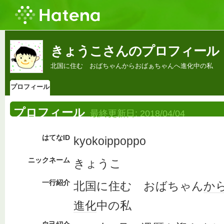
きょうこさんのプロフィール
北国に住む おばちゃんからおばぁちゃんへ進化中の私
プロフィール
プロフィール
最終更新日:
2018/04/04
はてなID
kyokoippoppo
ニックネーム
きょうこ
一行紹介
北国に住む おばちゃん
か
進化
中の私