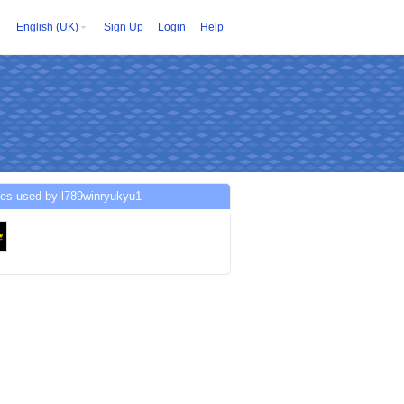
English (UK)
Sign Up
Login
Help
ces used by l789winryukyu1