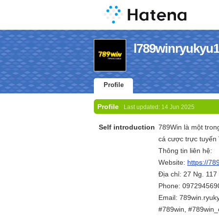
l789winryukyu1'
Profile
Profile
Last updated:
14 Jun 2025
Self introduction
789Win là một trong
cá cược trực tuyến 
Thông tin liên hệ:
Website:
https://78
Địa chỉ: 27 Ng. 11
Phone: 097294569
Email: 789win.ryu
#789win, #789win