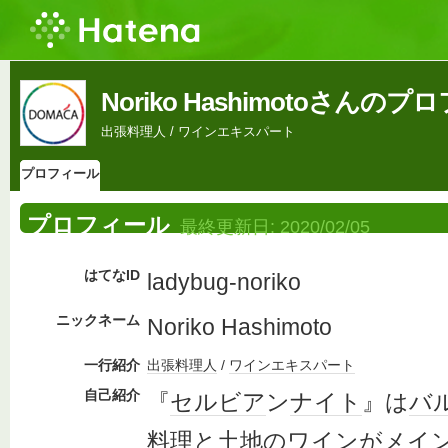
Noriko Hashimotoさんの
出張料理人 / ワインエキスパート
プロフィール
プロフィール
最終更新日:
2020/02/05
はてなID
ladybug-noriko
ニックネーム
Noriko Hashimoto
一行紹介
出張
料理人
/
ワイン
エキスパート
自己紹介
『
セルビア
ン
ナイト
』は
バ
料理
と
土地
の
ワイン
がメイ