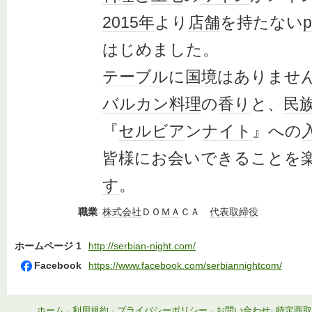
2015年
より
店舗
を持たない
p
はじめました。
テーブル
に
国境
はありませ
バルカン
料理
の
香り
と、
民
『
セルビア
ン
ナイト
』への
皆様にお会いできることを
す
。
職業
株式会社
ＤＯ
ＭＡ
ＣＡ
代表取締役
ホームページ 1
http://serbian-night.com/
Facebook
https://www.facebook.com/serbiannightcom/
ホーム
-
利用規約
-
プライバシーポリシー
-
お問い合わせ
-
特定商取